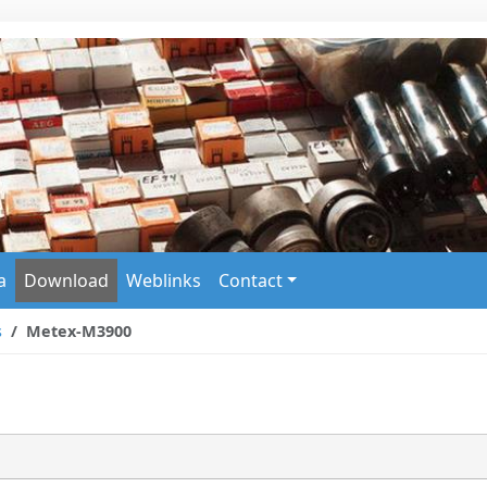
a
Download
Weblinks
Contact
s
Metex-M3900