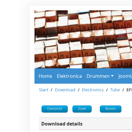
Home
Elektronica
Drummen
Jooml
Start
Download
Electronics
Tube
EF
Overzicht
Zoek
Boven
Download details