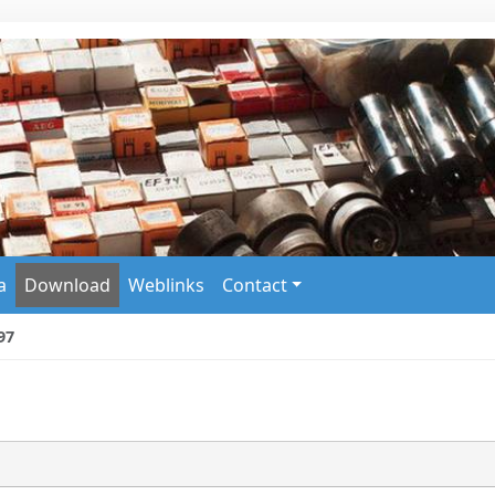
a
Download
Weblinks
Contact
97