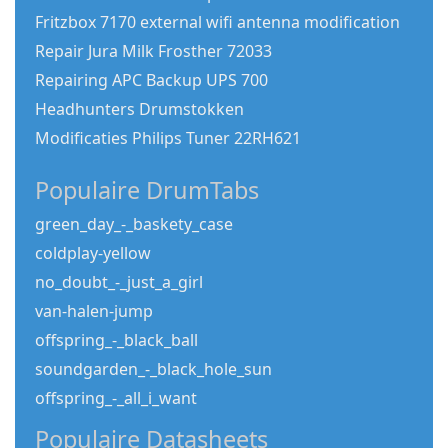
Fritzbox 7170 external wifi antenna modification
Repair Jura Milk Frosther 72033
Repairing APC Backup UPS 700
Headhunters Drumstokken
Modificaties Philips Tuner 22RH621
Populaire DrumTabs
green_day_-_baskety_case
coldplay-yellow
no_doubt_-_just_a_girl
van-halen-jump
offspring_-_black_ball
soundgarden_-_black_hole_sun
offspring_-_all_i_want
Populaire Datasheets