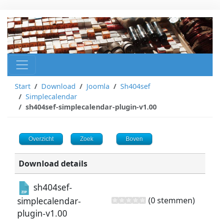
Start
Download
Joomla
Sh404sef
Simplecalendar
sh404sef-simplecalendar-plugin-v1.00
Overzicht
Zoek
Boven
Download details
sh404sef-
(0 stemmen)
simplecalendar-
plugin-v1.00