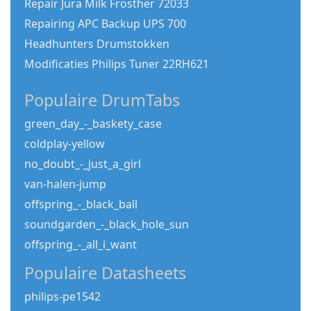
Repair Jura Milk Frosther 72033
Repairing APC Backup UPS 700
Headhunters Drumstokken
Modificaties Philips Tuner 22RH621
Populaire DrumTabs
green_day_-_baskety_case
coldplay-yellow
no_doubt_-_just_a_girl
van-halen-jump
offspring_-_black_ball
soundgarden_-_black_hole_sun
offspring_-_all_i_want
Populaire Datasheets
philips-pe1542