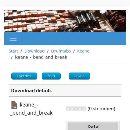
Start
Download
Drumtabs
Keane
keane_-_bend_and_break
Overzicht
Zoek
Boven
Download details
keane_-
(0 stemmen)
_bend_and_break
Data