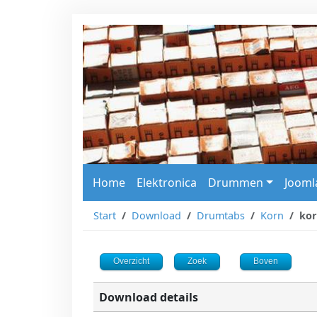
Home
Elektronica
Drummen
Jooml
Start
Download
Drumtabs
Korn
kor
Overzicht
Zoek
Boven
Download details