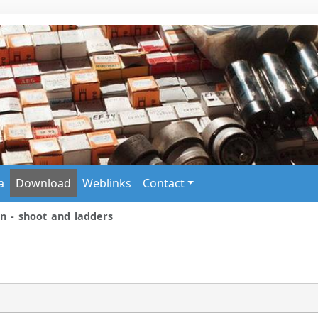
a
Download
Weblinks
Contact
n_-_shoot_and_ladders