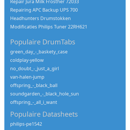
Repair Jura Milk Frosther 72033
Repairing APC Backup UPS 700
Headhunters Drumstokken
Modificaties Philips Tuner 22RH621
Populaire DrumTabs
green_day_-_baskety_case
coldplay-yellow
no_doubt_-_just_a_girl
van-halen-jump
offspring_-_black_ball
soundgarden_-_black_hole_sun
offspring_-_all_i_want
Populaire Datasheets
philips-pe1542