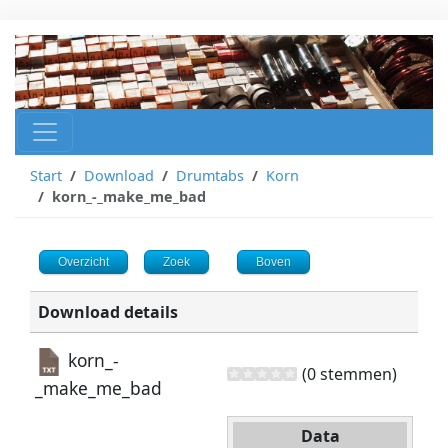
Start
Download
Drumtabs
Korn
korn_-_make_me_bad
Overzicht
Zoek
Boven
Download details
korn_-
(0 stemmen)
_make_me_bad
Data