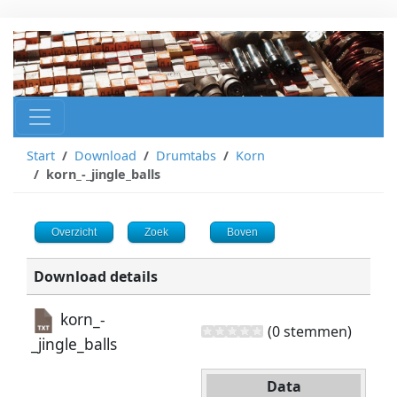
Start
Download
Drumtabs
Korn
korn_-_jingle_balls
Overzicht
Zoek
Boven
Download details
korn_-
(0 stemmen)
_jingle_balls
Data