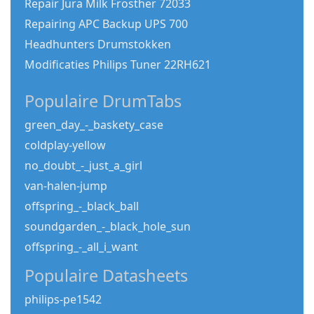
Repair Jura Milk Frosther 72033
Repairing APC Backup UPS 700
Headhunters Drumstokken
Modificaties Philips Tuner 22RH621
Populaire DrumTabs
green_day_-_baskety_case
coldplay-yellow
no_doubt_-_just_a_girl
van-halen-jump
offspring_-_black_ball
soundgarden_-_black_hole_sun
offspring_-_all_i_want
Populaire Datasheets
philips-pe1542