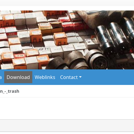
a
Download
Weblinks
Contact
n_-_trash