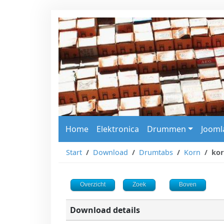
Home
Elektronica
Drummen
Jooml
Start
Download
Drumtabs
Korn
kor
Overzicht
Zoek
Boven
Download details