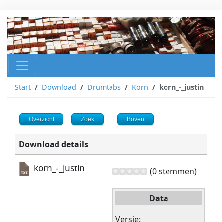
Start
Download
Drumtabs
Korn
korn_-_justin
Overzicht
Zoek
Boven
Download details
korn_-_justin
(0 stemmen)
Data
Versie: