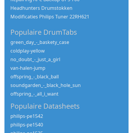
Headhunters Drumstokken
Modificaties Philips Tuner 22RH621
Populaire DrumTabs
green_day_-_baskety_case
coldplay-yellow
no_doubt_-_just_a_girl
van-halen-jump
offspring_-_black_ball
soundgarden_-_black_hole_sun
offspring_-_all_i_want
Populaire Datasheets
philips-pe1542
philips-pe1540