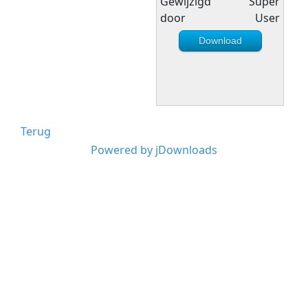
Gewijzigd
Super
door
User
Download
Terug
Powered by jDownloads