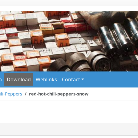
a
Download
Weblinks
Contact
li-Peppers
red-hot-chili-peppers-snow