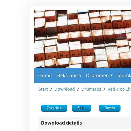
Home
Elektronica
Drummen
Jooml
Start
Download
Drumtabs
Red-Hot-Chi
Overzicht
Zoek
Boven
Download details