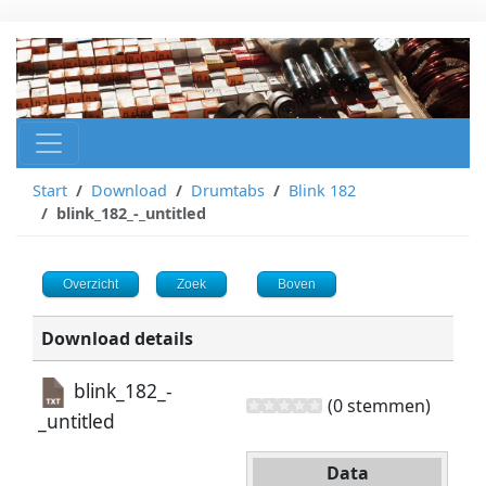
Start
Download
Drumtabs
Blink 182
blink_182_-_untitled
Overzicht
Zoek
Boven
Download details
blink_182_-
(0 stemmen)
_untitled
Data