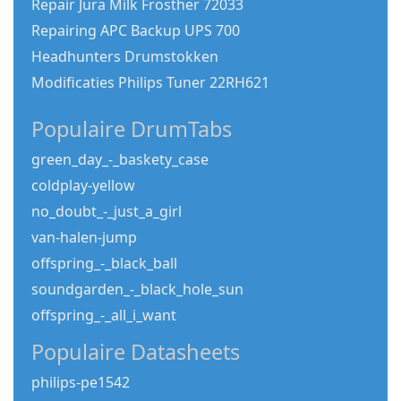
Repair Jura Milk Frosther 72033
Repairing APC Backup UPS 700
Headhunters Drumstokken
Modificaties Philips Tuner 22RH621
Populaire DrumTabs
green_day_-_baskety_case
coldplay-yellow
no_doubt_-_just_a_girl
van-halen-jump
offspring_-_black_ball
soundgarden_-_black_hole_sun
offspring_-_all_i_want
Populaire Datasheets
philips-pe1542