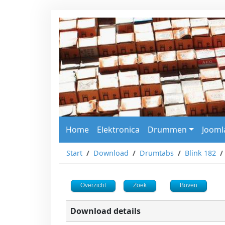
Home
Elektronica
Drummen
Jooml
Start
Download
Drumtabs
Blink 182
Overzicht
Zoek
Boven
Download details