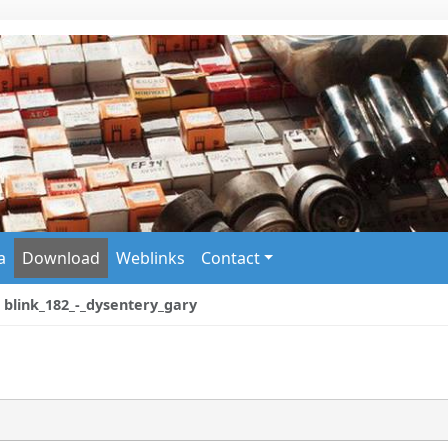
a
Download
Weblinks
Contact
blink_182_-_dysentery_gary