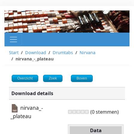
Start
Download
Drumtabs
Nirvana
nirvana_-_plateau
Overzicht
Zoek
Boven
Download details
nirvana_-
(0 stemmen)
_plateau
Data