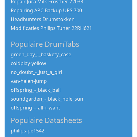
Repair Jura Milk Frosther 72033
Repairing APC Backup UPS 700
Headhunters Drumstokken
Modificaties Philips Tuner 22RH621
Populaire DrumTabs
green_day_-_baskety_case
coldplay-yellow
no_doubt_-_just_a_girl
van-halen-jump
offspring_-_black_ball
soundgarden_-_black_hole_sun
offspring_-_all_i_want
Populaire Datasheets
philips-pe1542