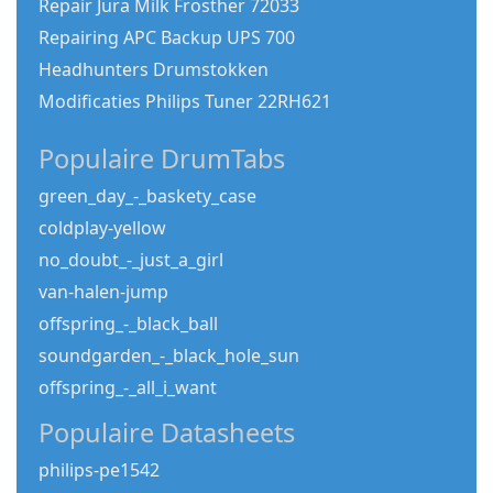
Repair Jura Milk Frosther 72033
Repairing APC Backup UPS 700
Headhunters Drumstokken
Modificaties Philips Tuner 22RH621
Populaire DrumTabs
green_day_-_baskety_case
coldplay-yellow
no_doubt_-_just_a_girl
van-halen-jump
offspring_-_black_ball
soundgarden_-_black_hole_sun
offspring_-_all_i_want
Populaire Datasheets
philips-pe1542