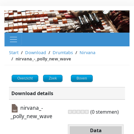
Start
Download
Drumtabs
Nirvana
nirvana_-_polly_new_wave
Overzicht
Zoek
Boven
Download details
nirvana_-
(0 stemmen)
_polly_new_wave
Data