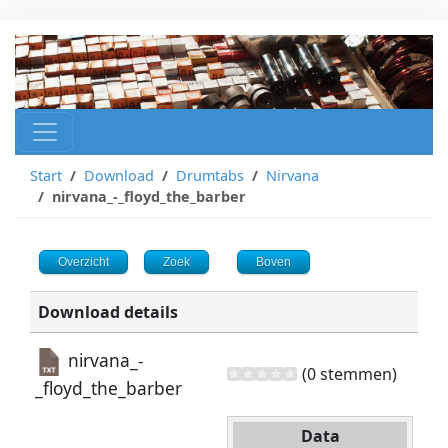
Start
Download
Drumtabs
Nirvana
nirvana_-_floyd_the_barber
Overzicht
Zoek
Boven
Download details
nirvana_-
(0 stemmen)
_floyd_the_barber
Data