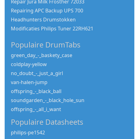
Repair Jura Milk Frosther 72033
Repairing APC Backup UPS 700
Headhunters Drumstokken
Modificaties Philips Tuner 22RH621
Populaire DrumTabs
green_day_-_baskety_case
coldplay-yellow
no_doubt_-_just_a_girl
van-halen-jump
offspring_-_black_ball
soundgarden_-_black_hole_sun
offspring_-_all_i_want
Populaire Datasheets
philips-pe1542