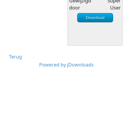
Gewijzigd
Super
door
User
Download
Terug
Powered by jDownloads