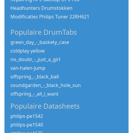
Headhunters Drumstokken
Modificaties Philips Tuner 22RH621
Populaire DrumTabs
green_day_-_baskety_case
coldplay-yellow
no_doubt_-_just_a_girl
van-halen-jump
offspring_-_black_ball
soundgarden_-_black_hole_sun
offspring_-_all_i_want
Populaire Datasheets
philips-pe1542
philips-pe1540