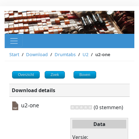
Start
Download
Drumtabs
U2
u2-one
Overzicht
Zoek
Boven
Download details
u2-one
(0 stemmen)
Data
Versie: